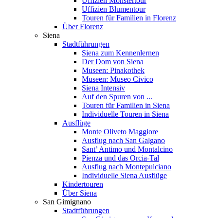
Uffizien Monstertour
Uffizien Blumentour
Touren für Familien in Florenz
Über Florenz
Siena
Stadtführungen
Siena zum Kennenlernen
Der Dom von Siena
Museen: Pinakothek
Museen: Museo Civico
Siena Intensiv
Auf den Spuren von ...
Touren für Familien in Siena
Individuelle Touren in Siena
Ausflüge
Monte Oliveto Maggiore
Ausflug nach San Galgano
Sant’ Antimo und Montalcino
Pienza und das Orcia-Tal
Ausflug nach Montepulciano
Individuelle Siena Ausflüge
Kindertouren
Über Siena
San Gimignano
Stadtführungen