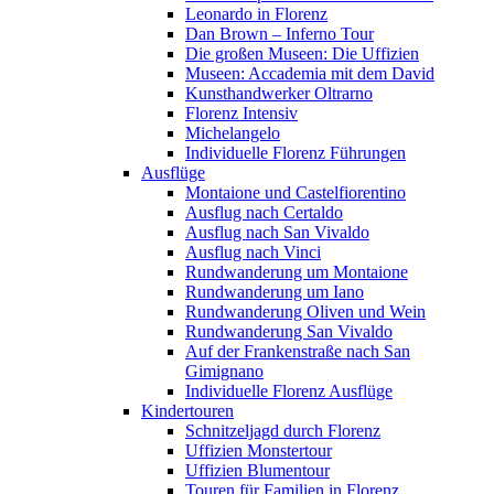
Leonardo in Florenz
Dan Brown – Inferno Tour
Die großen Museen: Die Uffizien
Museen: Accademia mit dem David
Kunsthandwerker Oltrarno
Florenz Intensiv
Michelangelo
Individuelle Florenz Führungen
Ausflüge
Montaione und Castelfiorentino
Ausflug nach Certaldo
Ausflug nach San Vivaldo
Ausflug nach Vinci
Rundwanderung um Montaione
Rundwanderung um Iano
Rundwanderung Oliven und Wein
Rundwanderung San Vivaldo
Auf der Frankenstraße nach San
Gimignano
Individuelle Florenz Ausflüge
Kindertouren
Schnitzeljagd durch Florenz
Uffizien Monstertour
Uffizien Blumentour
Touren für Familien in Florenz