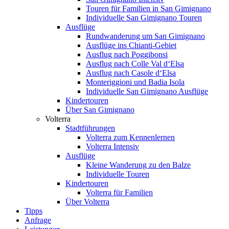
Touren für Familien in San Gimignano
Individuelle San Gimignano Touren
Ausflüge
Rundwanderung um San Gimignano
Ausflüge ins Chianti-Gebiet
Ausflug nach Poggibonsi
Ausflug nach Colle Val d‘Elsa
Ausflug nach Casole d‘Elsa
Monteriggioni und Badia Isola
Individuelle San Gimignano Ausflüge
Kindertouren
Über San Gimignano
Volterra
Stadtführungen
Volterra zum Kennenlernen
Volterra Intensiv
Ausflüge
Kleine Wanderung zu den Balze
Individuelle Touren
Kindertouren
Volterra für Familien
Über Volterra
Tipps
Anfrage