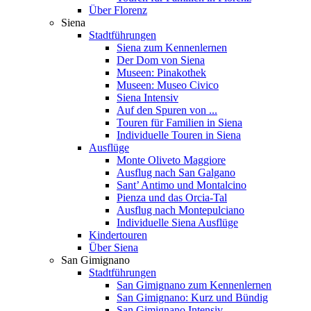
Über Florenz
Siena
Stadtführungen
Siena zum Kennenlernen
Der Dom von Siena
Museen: Pinakothek
Museen: Museo Civico
Siena Intensiv
Auf den Spuren von ...
Touren für Familien in Siena
Individuelle Touren in Siena
Ausflüge
Monte Oliveto Maggiore
Ausflug nach San Galgano
Sant’ Antimo und Montalcino
Pienza und das Orcia-Tal
Ausflug nach Montepulciano
Individuelle Siena Ausflüge
Kindertouren
Über Siena
San Gimignano
Stadtführungen
San Gimignano zum Kennenlernen
San Gimignano: Kurz und Bündig
San Gimignano Intensiv